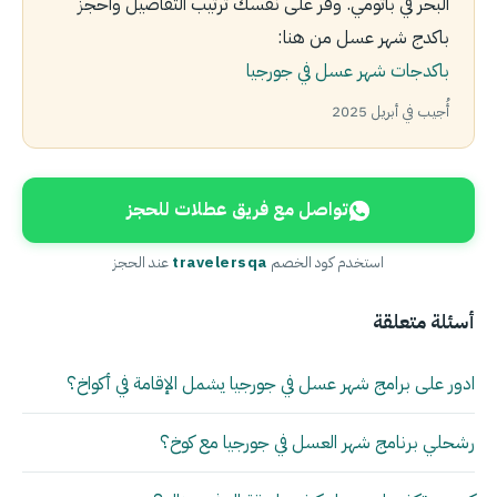
البحر في باتومي. وفر على نفسك ترتيب التفاصيل واحجز
باكدج شهر عسل من هنا:
باكدجات شهر عسل في جورجيا
أُجيب في أبريل 2025
تواصل مع فريق عطلات للحجز
استخدم كود الخصم
travelersqa
عند الحجز
أسئلة متعلقة
ادور على برامج شهر عسل في جورجيا يشمل الإقامة في أكواخ؟
رشحلي برنامج شهر العسل في جورجيا مع كوخ؟