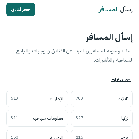
إسأل
المسافر
حجز فنادق
إسأل المسافر
أسئلة وأجوبة المسافرين العرب عن الفنادق والوجهات والبرامج
السياحية والتأشيرات.
التصنيفات
تايلاند
703
الإمارات
613
تركيا
327
معلومات سياحية
311
مصر
215
البوسنة
158