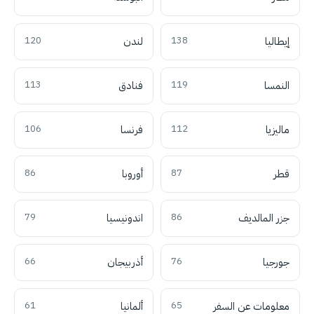
إيطاليا
138
لندن
120
النمسا
119
فنادق
113
ماليزيا
112
فرنسا
106
قطر
87
أوروبا
86
جزر المالديف
86
اندونيسيا
79
جورجيا
76
أذربيجان
66
معلومات عن السفر
65
ألمانيا
61