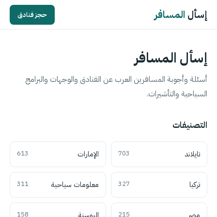
إسأل
المسافر
حجز فنادق
إسأل المسافر
أسئلة وأجوبة المسافرين العرب عن الفنادق والوجهات والبرامج
السياحية والتأشيرات.
التصنيفات
تايلاند
703
الإمارات
613
تركيا
327
معلومات سياحية
311
مصر
215
البوسنة
158