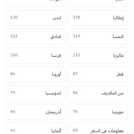
إيطاليا
138
لندن
120
النمسا
119
فنادق
113
ماليزيا
112
فرنسا
106
قطر
87
أوروبا
86
جزر المالديف
86
اندونيسيا
79
جورجيا
76
أذربيجان
66
معلومات عن السفر
65
ألمانيا
61