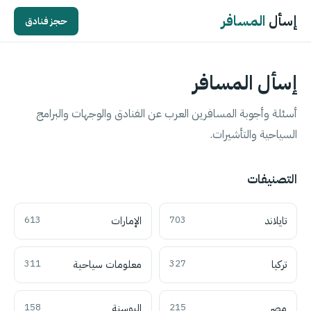
إسأل
المسافر
حجز فنادق
إسأل المسافر
أسئلة وأجوبة المسافرين العرب عن الفنادق والوجهات والبرامج
السياحية والتأشيرات.
التصنيفات
تايلاند
703
الإمارات
613
تركيا
327
معلومات سياحية
311
مصر
215
البوسنة
158