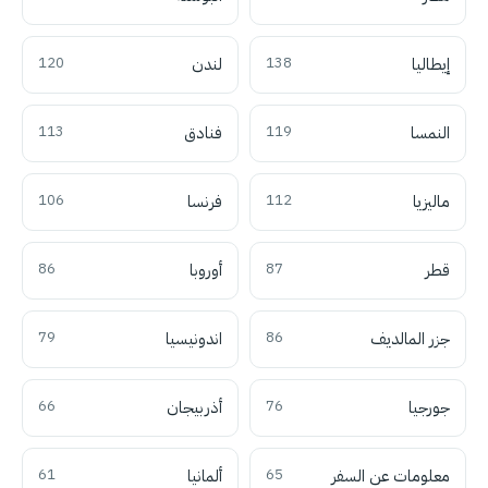
إيطاليا
138
لندن
120
النمسا
119
فنادق
113
ماليزيا
112
فرنسا
106
قطر
87
أوروبا
86
جزر المالديف
86
اندونيسيا
79
جورجيا
76
أذربيجان
66
معلومات عن السفر
65
ألمانيا
61