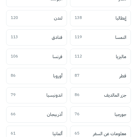
إيطاليا
138
لندن
120
النمسا
119
فنادق
113
ماليزيا
112
فرنسا
106
قطر
87
أوروبا
86
جزر المالديف
86
اندونيسيا
79
جورجيا
76
أذربيجان
66
معلومات عن السفر
65
ألمانيا
61