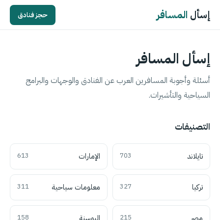
إسأل
المسافر
حجز فنادق
إسأل المسافر
أسئلة وأجوبة المسافرين العرب عن الفنادق والوجهات والبرامج
السياحية والتأشيرات.
التصنيفات
تايلاند
703
الإمارات
613
تركيا
327
معلومات سياحية
311
مصر
215
البوسنة
158