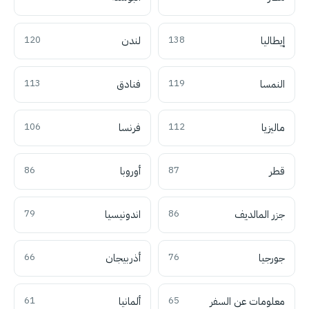
إيطاليا
138
لندن
120
النمسا
119
فنادق
113
ماليزيا
112
فرنسا
106
قطر
87
أوروبا
86
جزر المالديف
86
اندونيسيا
79
جورجيا
76
أذربيجان
66
معلومات عن السفر
65
ألمانيا
61