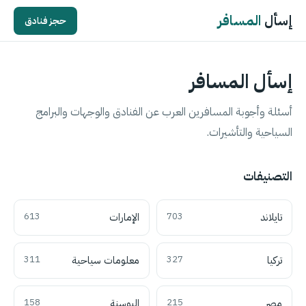
إسأل
المسافر
حجز فنادق
إسأل المسافر
أسئلة وأجوبة المسافرين العرب عن الفنادق والوجهات والبرامج
السياحية والتأشيرات.
التصنيفات
تايلاند
703
الإمارات
613
تركيا
327
معلومات سياحية
311
مصر
215
البوسنة
158