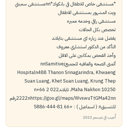
*مستشفى خاص للاطفال في بانكوك*nnمستشفى سميتي
ويت المشهور بمستشفى الاطفال
مستشفى راقي وخدمه مميزه
تخصص بكل الحالات
يفضل عند زياره اي مستشفى بتايلاند
التأكد من الدكتور استشاري معروف
وأخذ الفحص بمكانين على الاقل
أتمنى الصحه والعافيه للجميعnnSamitivej
Hospitaln488 Thanon Srinagarindra, Khwaeng
Suan Luang, Khet Suan Luang, Krung Thep
Maha Nakhon 10250، تايلاندn+66 2 022
2222nhttps://goo.gl/maps/WvswuTtGMa42nnرقم
للتنسيقn ( اسماعيل ) : +66 81-444-5886
أُجيب في ديسمبر 2022