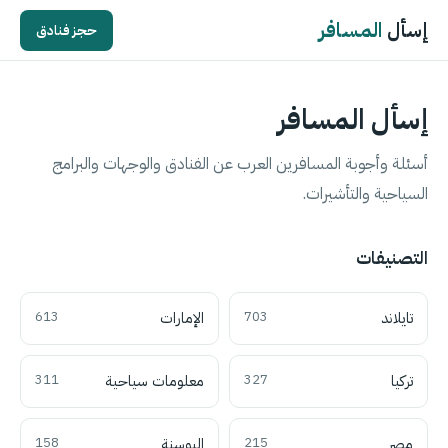
إسأل
المسافر
حجز فنادق
إسأل المسافر
أسئلة وأجوبة المسافرين العرب عن الفنادق والوجهات والبرامج
السياحية والتأشيرات.
التصنيفات
تايلاند
703
الإمارات
613
تركيا
327
معلومات سياحية
311
مصر
215
البوسنة
158