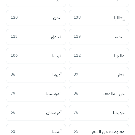
إيطاليا
138
لندن
120
النمسا
119
فنادق
113
ماليزيا
112
فرنسا
106
قطر
87
أوروبا
86
جزر المالديف
86
اندونيسيا
79
جورجيا
76
أذربيجان
66
معلومات عن السفر
65
ألمانيا
61