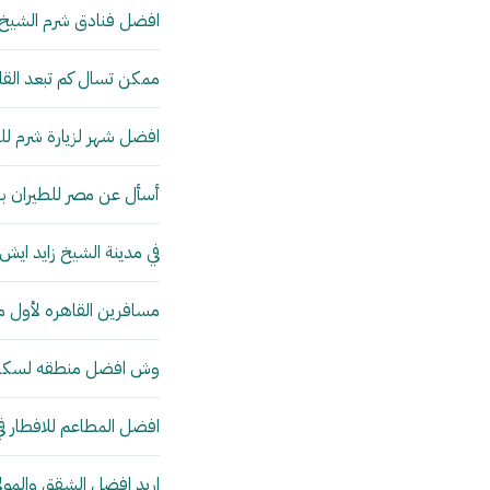
افضل فنادق شرم الشيخ
ممكن تسال كم تبعد القاه
افضل شهر لزيارة شرم ل
أسأل عن مصر للطيران بساف
في مدينة الشيخ زايد ايش
مسافرين القاهره لأول م
وش افضل منطقه لسكن ف
افضل المطاعم للافطار ف
اريد افضل الشقق والمول