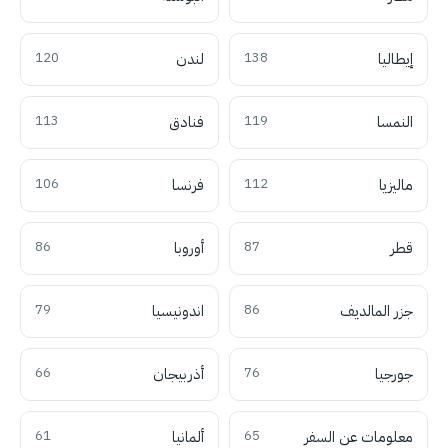
إيطاليا
138
لندن
120
النمسا
119
فنادق
113
ماليزيا
112
فرنسا
106
قطر
87
أوروبا
86
جزر المالديف
86
اندونيسيا
79
جورجيا
76
أذربيجان
66
معلومات عن السفر
65
ألمانيا
61