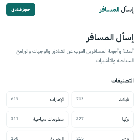
إسأل
المسافر
حجز فنادق
إسأل المسافر
أسئلة وأجوبة المسافرين العرب عن الفنادق والوجهات والبرامج
السياحية والتأشيرات.
التصنيفات
تايلاند
703
الإمارات
613
تركيا
327
معلومات سياحية
311
مصر
215
البوسنة
158