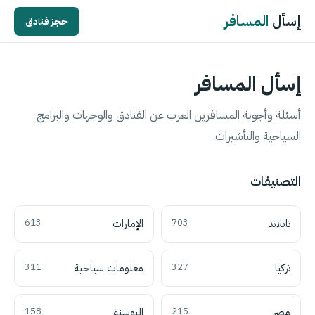
إسأل
المسافر
حجز فنادق
إسأل المسافر
أسئلة وأجوبة المسافرين العرب عن الفنادق والوجهات والبرامج
السياحية والتأشيرات.
التصنيفات
تايلاند
703
الإمارات
613
تركيا
327
معلومات سياحية
311
مصر
215
البوسنة
158