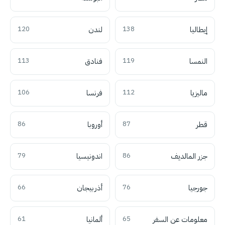
إيطاليا
138
لندن
120
النمسا
119
فنادق
113
ماليزيا
112
فرنسا
106
قطر
87
أوروبا
86
جزر المالديف
86
اندونيسيا
79
جورجيا
76
أذربيجان
66
معلومات عن السفر
65
ألمانيا
61