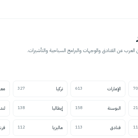
العرب عن الفنادق والوجهات والبرامج السياحية والتأشيرات.
70
الإمارات
613
تركيا
327
معل
21
البوسنة
158
إيطاليا
138
لند
11
فنادق
113
ماليزيا
112
فرن