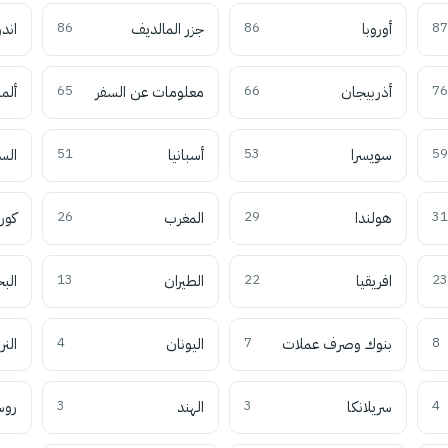
87
أوروبا
86
جزر المالديف
86
اند
76
أذربيجان
66
معلومات عن السفر
65
ألما
59
سويسرا
53
أسبانيا
51
الس
31
هولندا
29
المغرب
26
كوري
23
افريقيا
22
الطيران
13
الب
8
بنوك وصرف عملات
7
اليونان
4
النر
4
سريلانكا
3
الهند
3
روس