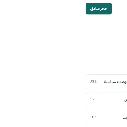
حجز فنادق
ومات سياحية
311
ن
120
سا
106