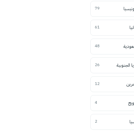
ونيسيا
79
نيا
61
عودية
48
ا الجنوبية
26
حرين
12
ويج
4
يا
2