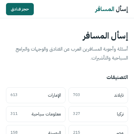
إسأل
المسافر
حجز فنادق
إسأل المسافر
أسئلة وأجوبة المسافرين العرب عن الفنادق والوجهات والبرامج
السياحية والتأشيرات.
التصنيفات
تايلاند
703
الإمارات
613
تركيا
327
معلومات سياحية
311
مصر
215
البوسنة
158