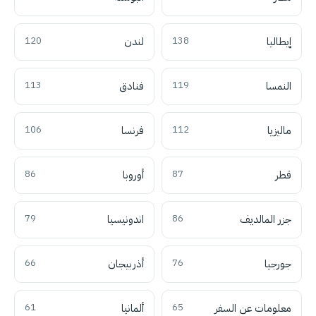
إيطاليا
138
لندن
120
النمسا
119
فنادق
113
ماليزيا
112
فرنسا
106
قطر
87
أوروبا
86
جزر المالديف
86
اندونيسيا
79
جورجيا
76
أذربيجان
66
معلومات عن السفر
65
ألمانيا
61