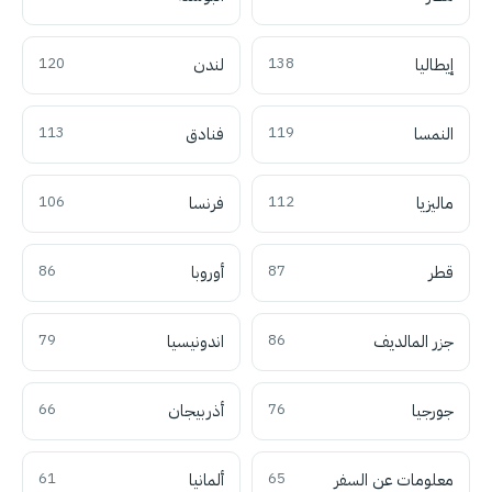
إيطاليا
138
لندن
120
النمسا
119
فنادق
113
ماليزيا
112
فرنسا
106
قطر
87
أوروبا
86
جزر المالديف
86
اندونيسيا
79
جورجيا
76
أذربيجان
66
معلومات عن السفر
65
ألمانيا
61