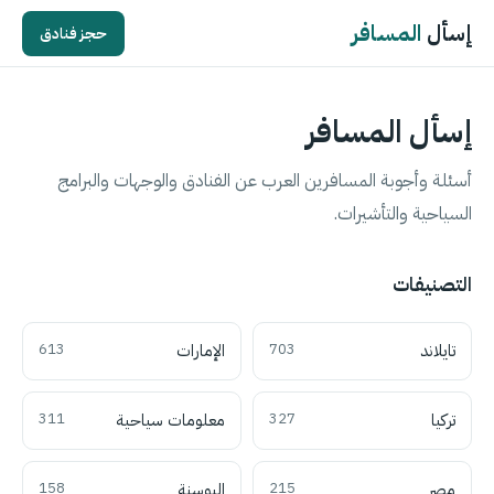
إسأل
المسافر
حجز فنادق
إسأل المسافر
أسئلة وأجوبة المسافرين العرب عن الفنادق والوجهات والبرامج
السياحية والتأشيرات.
التصنيفات
تايلاند
703
الإمارات
613
تركيا
327
معلومات سياحية
311
مصر
215
البوسنة
158