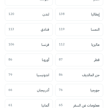
إيطاليا
138
لندن
120
النمسا
119
فنادق
113
ماليزيا
112
فرنسا
106
قطر
87
أوروبا
86
جزر المالديف
86
اندونيسيا
79
جورجيا
76
أذربيجان
66
معلومات عن السفر
65
ألمانيا
61