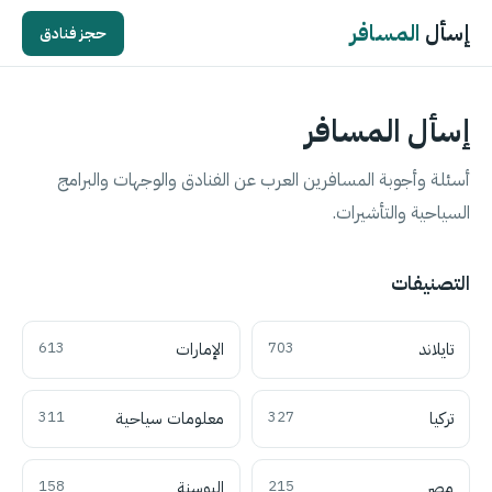
إسأل
المسافر
حجز فنادق
إسأل المسافر
أسئلة وأجوبة المسافرين العرب عن الفنادق والوجهات والبرامج
السياحية والتأشيرات.
التصنيفات
تايلاند
703
الإمارات
613
تركيا
327
معلومات سياحية
311
مصر
215
البوسنة
158