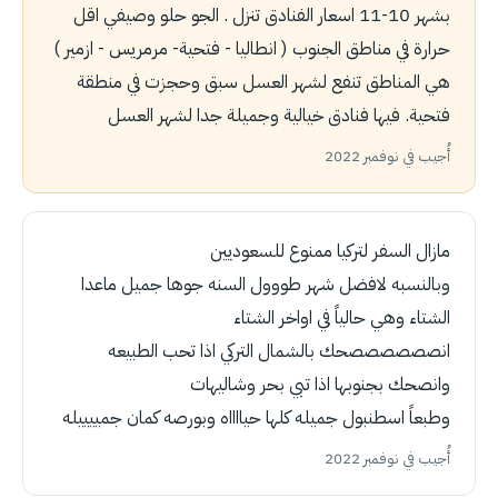
بشهر 10-11 اسعار الفنادق تنزل . الجو حلو وصيفي اقل
حرارة في مناطق الجنوب ( انطاليا - فتحية- مرمريس - ازمير )
هي المناطق تنفع لشهر العسل سبق وحجزت في منطقة
فتحية. فيها فنادق خيالية وجميلة جدا لشهر العسل
أُجيب في نوفمبر 2022
مازال السفر لتركيا ممنوع للسعوديين
وبالنسبه لافضل شهر طووول السنه جوها جميل ماعدا
الشتاء وهي حالياً في اواخر الشتاء
انصصصصصصحك بالشمال التركي اذا تحب الطبيعه
وانصحك بجنوبها اذا تبي بحر وشاليهات
وطبعاً اسطنبول جميله كلها حيااااه وبورصه كمان جمييييله
أُجيب في نوفمبر 2022