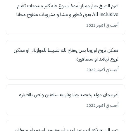
شرم الشيخ خيار ممتاز لمدة اسبوع فيه كثير منتجعات تقدم
All inclusive يعني فطور و عشا و مشروبات مفتوح مجانا
أُجيب في أكتوبر 2022
ممكن تروح اوروبا بس يحتاج لك تضبيط للموازنة.. او ممكن
تروح تايلاند او سنغافورة
أُجيب في أكتوبر 2022
اذربيجان دوله رخيصه جدا وقريبه ساعتين ونص بالطياره
أُجيب في أكتوبر 2022
شرم الشيخ تكفيك وزود لمدة اسبوع حق استجمام وروقان