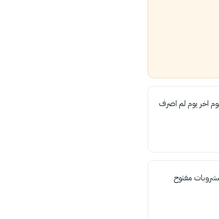
ليوم اخر يوم لم اصرف
All inclu يعني فطور و عشا و مشروبات مفتوح