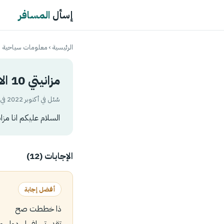
إسأل
المسافر
الرئيسية
›
معلومات سياحية
مزانيتي 10 الالف وين ممكن اسافر فيها بالخليج او برا الخليج ؟
سُئل في أكتوبر 2022 في تصنيف
السلام عليكم انا مزانيتي 10 الالف وين ممكن اسافر فيها بالخليج ا
الإجابات (12)
أفضل إجابة
ذا خططت صح
تقدر تسافر ل دول وخ