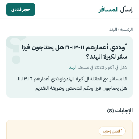
إسأل
المسافر
حجز فنادق
الرئيسية
›
الهند
أولادي أعمارهم ١١-١٣-١٦هل يحتاجون فيزا
سفر لكيرلا الهند؟
سُئل في أكتوبر 2022 في تصنيف
الهند
انا مسافر مع العائلة الى كيرلا الهندواولادي أعمارهم ١١.١٣.١٦.
هل يحتاجون فيزا وبكم الشخص وطريقة التقديم
الإجابات (8)
أفضل إجابة