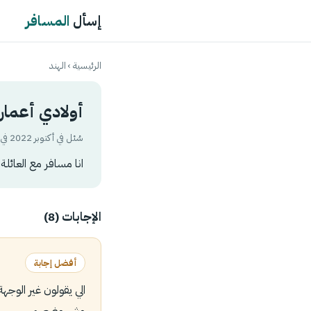
إسأل
المسافر
الرئيسية
›
الهند
أولادي أعمارهم ١١-١٣-١٦هل يحتاجون فيزا سفر
سُئل في أكتوبر 2022 في تصنيف
انا مسافر مع العائلة الى كيرلا الهندواولا
الإجابات (8)
أفضل إجابة
الي يقولون غير الوجهة
وش وضعهم