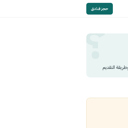
حجز فنادق