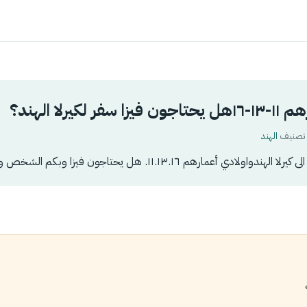
 لكيرلا الهند؟
الهند
دي أعمارهم ١١.١٣.١٦. هل يحتاجون فيزا وبكم الشخص وطريقة التقديم