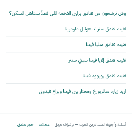
وش ترشحون من فنادق برلين الفخمه اللي فعلاً تستاهل السكن؟
تقييم فندق ستراند هوتيل مارجريتا
تقييم فنادق ميليا فيينا
تقييم فندق إلايا فيينا سيتي سنتر
تقييم فندق روزوود فيينا
اريد زيارة سالزبورغ ومحتار بين فيينا وبراغ فيدوني
أسئلة وأجوبة المسافرين العرب — بإشراف فريق
عطلات
حجز فنادق