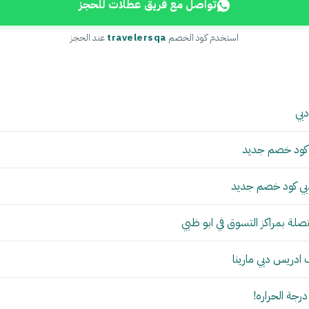
تواصل مع فريق عطلات للحجز
استخدم كود الخصم
travelersqa
عند الحجز
دبي
 كود خصم جديد
بي كود خصم جديد
لة بمراكز التسوق في ابو ظبي
ادريس دبي مارينا
درجة الحراره!