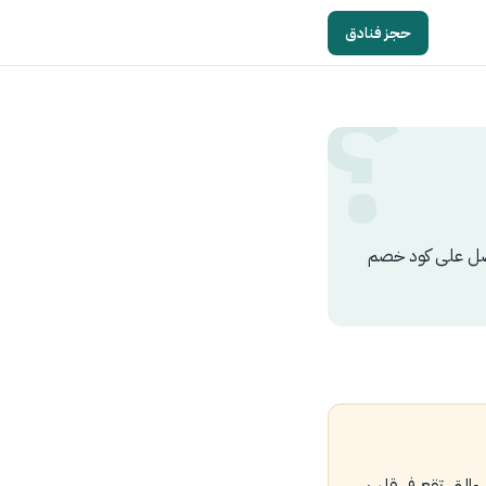
حجز فنادق
صل على كود خصم
 والتي تقع في قلب