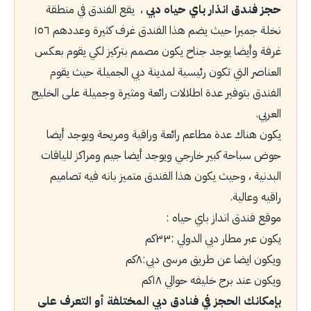
حجز فندق انذار باي حياه دبي
، يقع الفندق في منطقة
نخلة جميرا حيث يضم هذا الفندق غرف كثيرة وعددهم ١٥٦
غرفة وأيضا يوجد جناح يكون مصمم بتركيز لكي يقوم بعكس
العناصر التي تكون رئيسية لمدينة دبي الجميلة حيث يقوم
الفندق بتوفير عدة اطلالات رائعة ومثيرة وجميلة على الخليج
العربي.
يكون هناك عدة مطاعم رائعة وراقية ومريحة ويوجد أيضا
حوض سباحة كبير خارجي ويوجد أيضا جيم ومراكز للياقات
البدنية ، وحيث يكون هذا الفندق متميز بانه فيه تصاميم
راقيه وعالية.
موقع فندق انداز باي حياه :
يكون عبر مطار دبي الدولي :٣٣كم
ويكون ايضا عن طريق مرسى دبي:٨كم
ويكون عند برج خليفه حوالي ١٨كم
بإمكانك الحجز في فنادق دبي المختلفة أو التعرف على