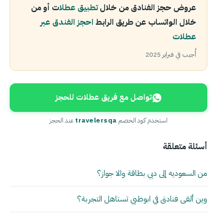
عروض حجز الفنادق من خلال
تطبيق عطلا
ت أو من
خلال الواتساب عن طريق الرابط
احجز الفندق عبر
عطلات
أُجيب في فبراير 2025
تواصل مع فريق عطلات للحجز
استخدم كود الخصم
travelersqa
عند الحجز
أسئلة متعلقة
من السعوديه إلى دبي بطاقة والا جواز؟
وين ألقى فنادق في ابوظبي تستاهل التجربة؟