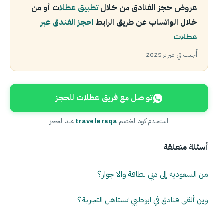
عروض حجز الفنادق من خلال
تطبيق عطلا
ت أو من
خلال الواتساب عن طريق الرابط
احجز الفندق عبر
عطلات
أُجيب في فبراير 2025
تواصل مع فريق عطلات للحجز
استخدم كود الخصم
travelersqa
عند الحجز
أسئلة متعلقة
من السعوديه إلى دبي بطاقة والا جواز؟
وين ألقى فنادق في ابوظبي تستاهل التجربة؟