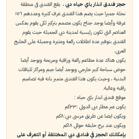
حجز فندق انذار باي حياه دبي
، يقع الفندق في منطقة
نخلة جميرا حيث يضم هذا الفندق غرف كثيرة وعددهم ١٥٦
غرفة وأيضا يوجد جناح يكون مصمم بتركيز لكي يقوم بعكس
العناصر التي تكون رئيسية لمدينة دبي الجميلة حيث يقوم
الفندق بتوفير عدة اطلالات رائعة ومثيرة وجميلة على الخليج
العربي.
يكون هناك عدة مطاعم رائعة وراقية ومريحة ويوجد أيضا
حوض سباحة كبير خارجي ويوجد أيضا جيم ومراكز للياقات
البدنية ، وحيث يكون هذا الفندق متميز بانه فيه تصاميم
راقيه وعالية.
موقع فندق انداز باي حياه :
يكون عبر مطار دبي الدولي :٣٣كم
ويكون ايضا عن طريق مرسى دبي:٨كم
ويكون عند برج خليفه حوالي ١٨كم
بإمكانك الحجز في فنادق دبي المختلفة أو التعرف على