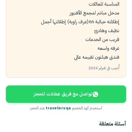
المناسبة للعائلات
مدخل مباشر لمجمع الأفنيوز
إطلالته خيالية nn(غرف زاوية) إطلالتها أجمل
نظيف وهادئ
قريب من الخدمات
غرفه واسعه
فندق هيلتون تقييمه عالي
أُجيب في فبراير 2024
تواصل مع فريق عطلات للحجز
استخدم كود الخصم
travelersqa
عند الحجز
أسئلة متعلقة