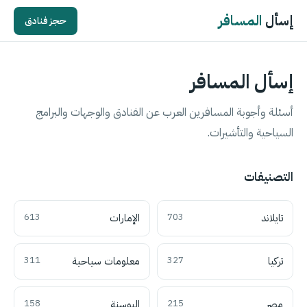
إسأل
المسافر
حجز فنادق
إسأل المسافر
أسئلة وأجوبة المسافرين العرب عن الفنادق والوجهات والبرامج
السياحية والتأشيرات.
التصنيفات
تايلاند
703
الإمارات
613
تركيا
327
معلومات سياحية
311
مصر
215
البوسنة
158