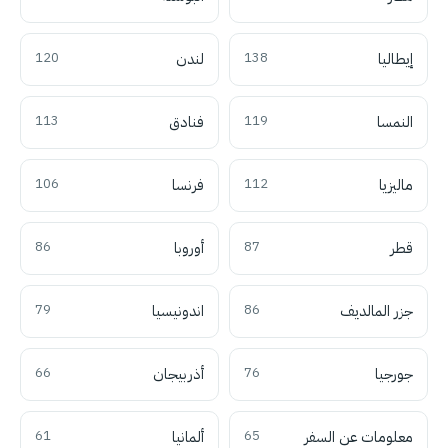
إيطاليا
138
لندن
120
النمسا
119
فنادق
113
ماليزيا
112
فرنسا
106
قطر
87
أوروبا
86
جزر المالديف
86
اندونيسيا
79
جورجيا
76
أذربيجان
66
معلومات عن السفر
65
ألمانيا
61