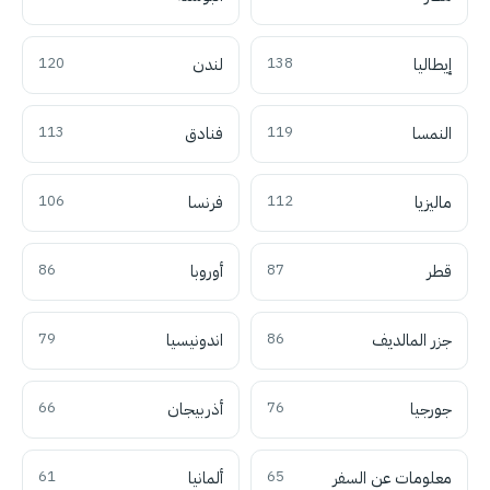
إيطاليا
138
لندن
120
النمسا
119
فنادق
113
ماليزيا
112
فرنسا
106
قطر
87
أوروبا
86
جزر المالديف
86
اندونيسيا
79
جورجيا
76
أذربيجان
66
معلومات عن السفر
65
ألمانيا
61