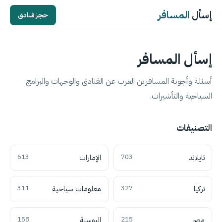
إسأل
المسافر
حجز فنادق
إسأل المسافر
أسئلة وأجوبة المسافرين العرب عن الفنادق والوجهات والبرامج
السياحية والتأشيرات.
التصنيفات
تايلاند
703
الإمارات
613
تركيا
327
معلومات سياحية
311
مصر
215
البوسنة
158