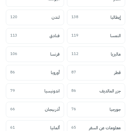
إيطاليا
138
لندن
120
النمسا
119
فنادق
113
ماليزيا
112
فرنسا
106
قطر
87
أوروبا
86
جزر المالديف
86
اندونيسيا
79
جورجيا
76
أذربيجان
66
معلومات عن السفر
65
ألمانيا
61