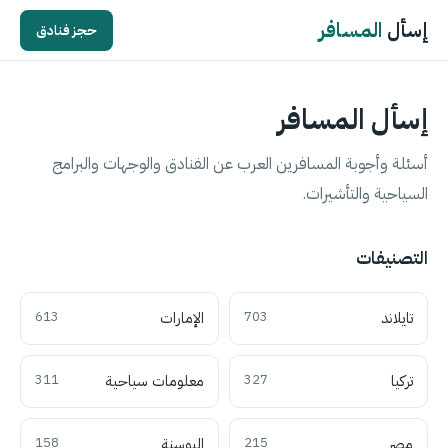
إسأل
المسافر
حجز فنادق
إسأل المسافر
أسئلة وأجوبة المسافرين العرب عن الفنادق والوجهات والبرامج
السياحية والتأشيرات.
التصنيفات
تايلاند
703
الإمارات
613
تركيا
327
معلومات سياحية
311
مصر
215
البوسنة
158