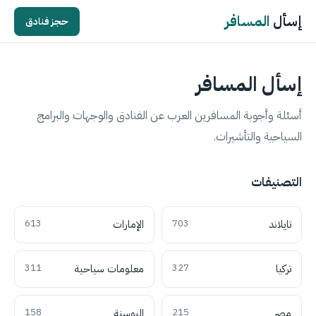
إسأل
المسافر
حجز فنادق
إسأل المسافر
أسئلة وأجوبة المسافرين العرب عن الفنادق والوجهات والبرامج
السياحية والتأشيرات.
التصنيفات
تايلاند
703
الإمارات
613
تركيا
327
معلومات سياحية
311
مصر
215
البوسنة
158