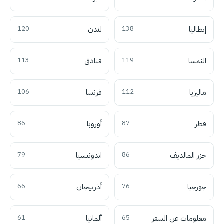
إيطاليا
138
لندن
120
النمسا
119
فنادق
113
ماليزيا
112
فرنسا
106
قطر
87
أوروبا
86
جزر المالديف
86
اندونيسيا
79
جورجيا
76
أذربيجان
66
معلومات عن السفر
65
ألمانيا
61