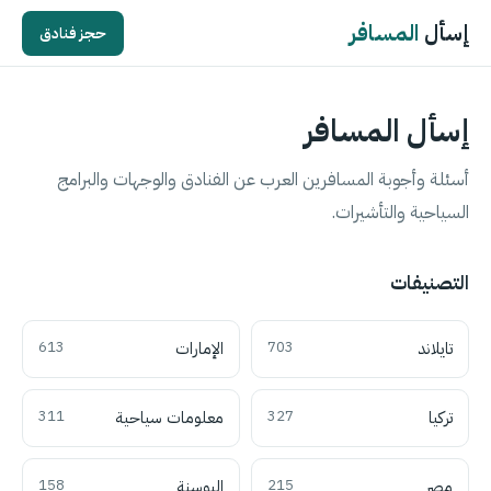
إسأل
المسافر
حجز فنادق
إسأل المسافر
أسئلة وأجوبة المسافرين العرب عن الفنادق والوجهات والبرامج
السياحية والتأشيرات.
التصنيفات
تايلاند
703
الإمارات
613
تركيا
327
معلومات سياحية
311
مصر
215
البوسنة
158