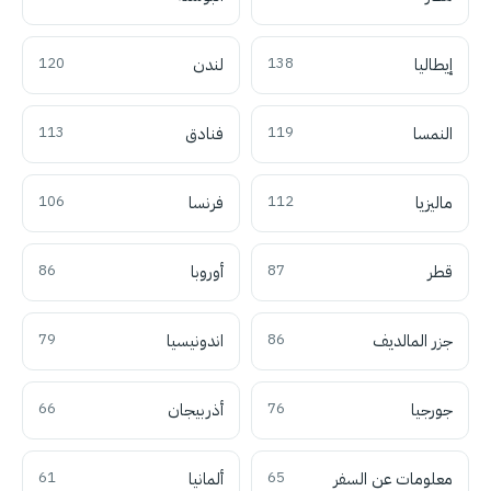
إيطاليا
138
لندن
120
النمسا
119
فنادق
113
ماليزيا
112
فرنسا
106
قطر
87
أوروبا
86
جزر المالديف
86
اندونيسيا
79
جورجيا
76
أذربيجان
66
معلومات عن السفر
65
ألمانيا
61