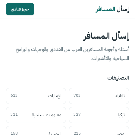
إسأل
المسافر
حجز فنادق
إسأل المسافر
أسئلة وأجوبة المسافرين العرب عن الفنادق والوجهات والبرامج
السياحية والتأشيرات.
التصنيفات
تايلاند
703
الإمارات
613
تركيا
327
معلومات سياحية
311
مصر
215
البوسنة
158