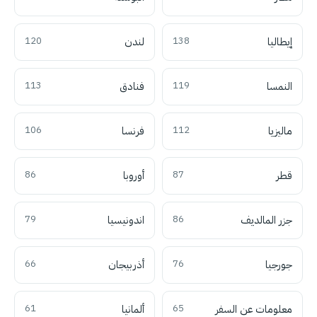
إيطاليا
138
لندن
120
النمسا
119
فنادق
113
ماليزيا
112
فرنسا
106
قطر
87
أوروبا
86
جزر المالديف
86
اندونيسيا
79
جورجيا
76
أذربيجان
66
معلومات عن السفر
65
ألمانيا
61