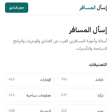
إسأل
المسافر
حجز فنادق
إسأل المسافر
أسئلة وأجوبة المسافرين العرب عن الفنادق والوجهات والبرامج
السياحية والتأشيرات.
التصنيفات
تايلاند
703
الإمارات
613
تركيا
327
معلومات سياحية
311
مصر
215
البوسنة
158