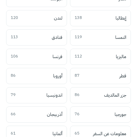
إيطاليا
138
لندن
120
النمسا
119
فنادق
113
ماليزيا
112
فرنسا
106
قطر
87
أوروبا
86
جزر المالديف
86
اندونيسيا
79
جورجيا
76
أذربيجان
66
معلومات عن السفر
65
ألمانيا
61