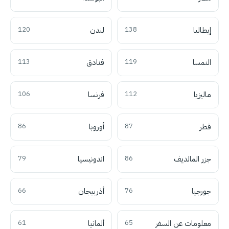
إيطاليا
138
لندن
120
النمسا
119
فنادق
113
ماليزيا
112
فرنسا
106
قطر
87
أوروبا
86
جزر المالديف
86
اندونيسيا
79
جورجيا
76
أذربيجان
66
معلومات عن السفر
65
ألمانيا
61