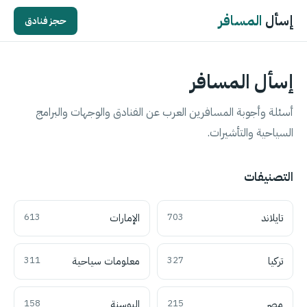
إسأل
المسافر
حجز فنادق
إسأل المسافر
أسئلة وأجوبة المسافرين العرب عن الفنادق والوجهات والبرامج
السياحية والتأشيرات.
التصنيفات
تايلاند
703
الإمارات
613
تركيا
327
معلومات سياحية
311
مصر
215
البوسنة
158