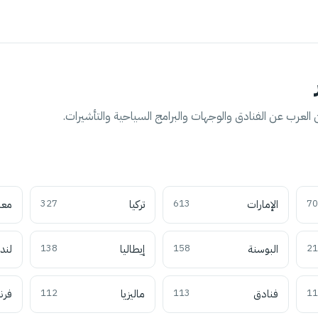
العرب عن الفنادق والوجهات والبرامج السياحية والتأشيرات.
70
الإمارات
613
تركيا
327
معل
21
البوسنة
158
إيطاليا
138
لند
11
فنادق
113
ماليزيا
112
فرن