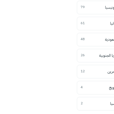
ونيسيا
79
نيا
61
عودية
48
ا الجنوبية
26
حرين
12
ويج
4
يا
2