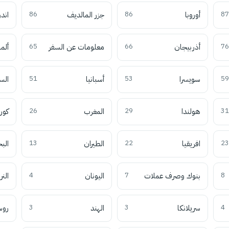
87
أوروبا
86
جزر المالديف
86
اند
76
أذربيجان
66
معلومات عن السفر
65
ألما
59
سويسرا
53
أسبانيا
51
الس
31
هولندا
29
المغرب
26
كوري
23
افريقيا
22
الطيران
13
الب
8
بنوك وصرف عملات
7
اليونان
4
النر
4
سريلانكا
3
الهند
3
روس