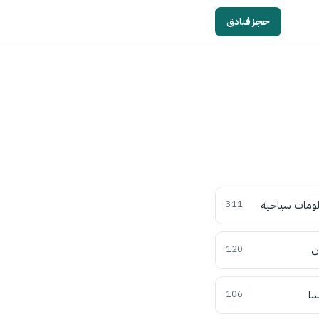
حجز فنادق
ومات سياحية
311
ن
120
سا
106