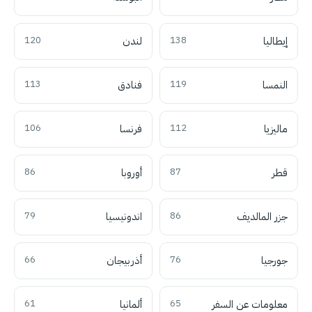
إيطاليا
138
لندن
120
النمسا
119
فنادق
113
ماليزيا
112
فرنسا
106
قطر
87
أوروبا
86
جزر المالديف
86
اندونيسيا
79
جورجيا
76
أذربيجان
66
معلومات عن السفر
65
ألمانيا
61