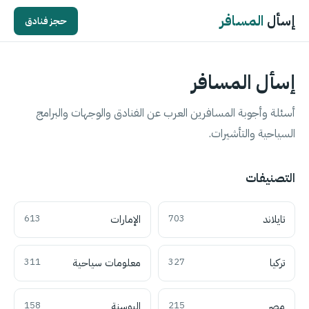
إسأل
المسافر
حجز فنادق
إسأل المسافر
أسئلة وأجوبة المسافرين العرب عن الفنادق والوجهات والبرامج
السياحية والتأشيرات.
التصنيفات
تايلاند
703
الإمارات
613
تركيا
327
معلومات سياحية
311
مصر
215
البوسنة
158