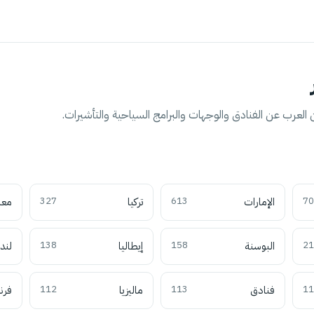
العرب عن الفنادق والوجهات والبرامج السياحية والتأشيرات.
70
الإمارات
613
تركيا
327
معل
21
البوسنة
158
إيطاليا
138
لند
11
فنادق
113
ماليزيا
112
فرن