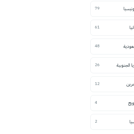
ونيسيا
79
نيا
61
عودية
48
ا الجنوبية
26
حرين
12
ويج
4
يا
2