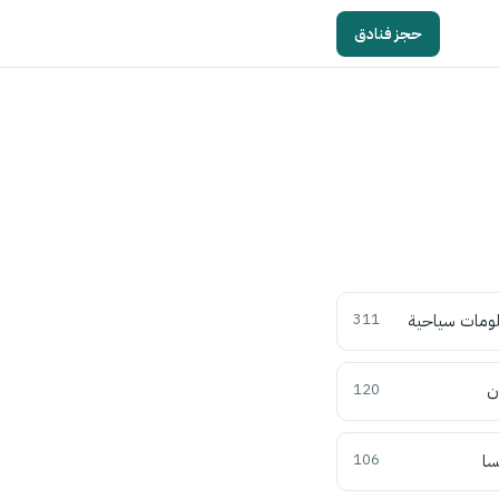
حجز فنادق
ومات سياحية
311
ن
120
سا
106