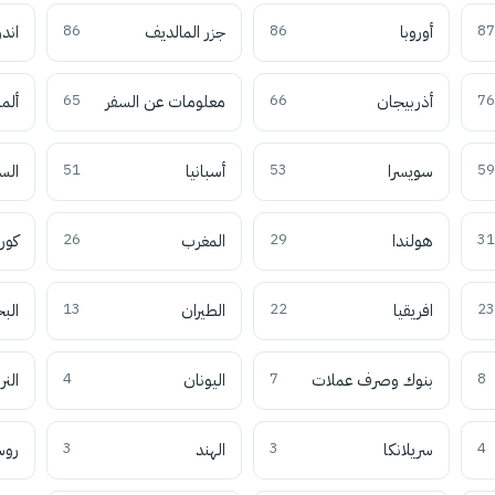
87
أوروبا
86
جزر المالديف
86
اند
76
أذربيجان
66
معلومات عن السفر
65
ألما
59
سويسرا
53
أسبانيا
51
الس
31
هولندا
29
المغرب
26
كوري
23
افريقيا
22
الطيران
13
الب
8
بنوك وصرف عملات
7
اليونان
4
النر
4
سريلانكا
3
الهند
3
روس