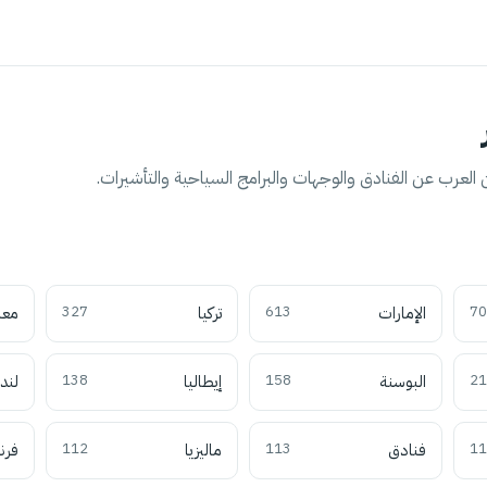
العرب عن الفنادق والوجهات والبرامج السياحية والتأشيرات.
70
الإمارات
613
تركيا
327
معل
21
البوسنة
158
إيطاليا
138
لند
11
فنادق
113
ماليزيا
112
فرن