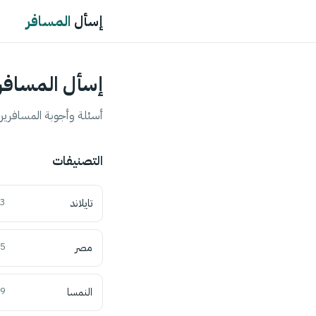
إسأل
المسافر
إسأل المسافر
أسئلة وأجوبة المسافرين 
التصنيفات
تايلاند
3
مصر
5
النمسا
9