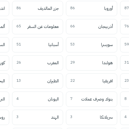
87
أوروبا
86
جزر المالديف
86
اند
76
أذربيجان
66
معلومات عن السفر
65
ألما
59
سويسرا
53
أسبانيا
51
الس
31
هولندا
29
المغرب
26
كوري
23
افريقيا
22
الطيران
13
الب
8
بنوك وصرف عملات
7
اليونان
4
النر
4
سريلانكا
3
الهند
3
روس