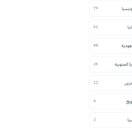
ونيسيا
79
نيا
61
عودية
48
ا الجنوبية
26
حرين
12
ويج
4
يا
2