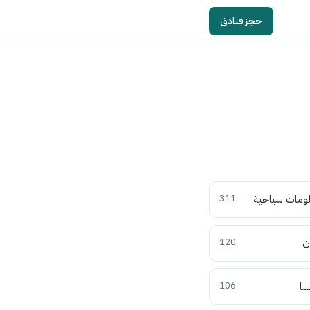
حجز فنادق
ومات سياحية
311
ن
120
سا
106