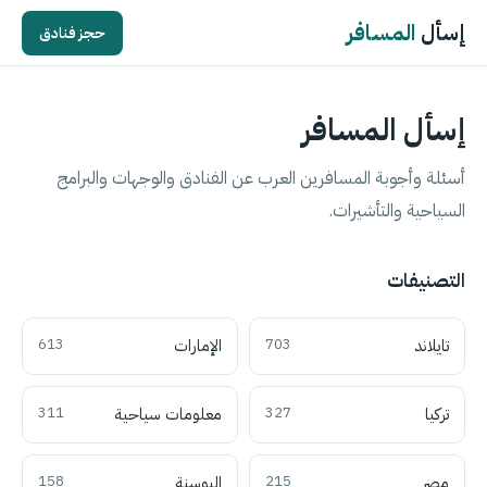
إسأل
المسافر
حجز فنادق
إسأل المسافر
أسئلة وأجوبة المسافرين العرب عن الفنادق والوجهات والبرامج
السياحية والتأشيرات.
التصنيفات
تايلاند
703
الإمارات
613
تركيا
327
معلومات سياحية
311
مصر
215
البوسنة
158