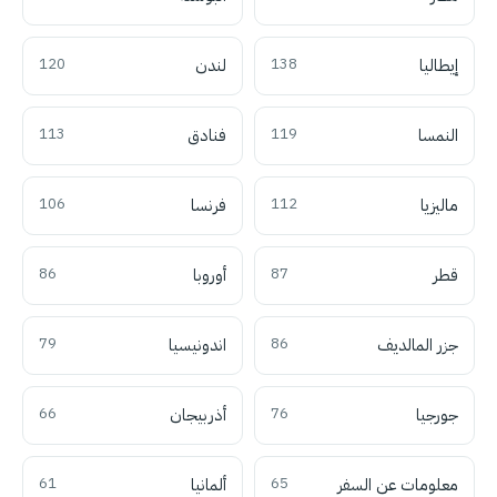
إيطاليا
138
لندن
120
النمسا
119
فنادق
113
ماليزيا
112
فرنسا
106
قطر
87
أوروبا
86
جزر المالديف
86
اندونيسيا
79
جورجيا
76
أذربيجان
66
معلومات عن السفر
65
ألمانيا
61