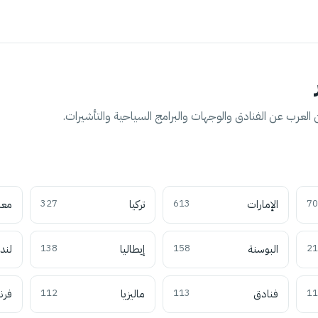
العرب عن الفنادق والوجهات والبرامج السياحية والتأشيرات.
70
الإمارات
613
تركيا
327
معل
21
البوسنة
158
إيطاليا
138
لند
11
فنادق
113
ماليزيا
112
فرن