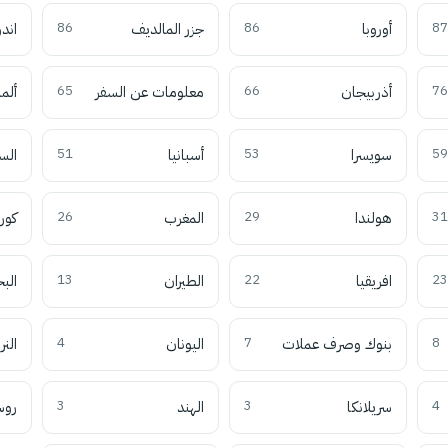
87
أوروبا
86
جزر المالديف
86
اند
76
أذربيجان
66
معلومات عن السفر
65
ألما
59
سويسرا
53
أسبانيا
51
الس
31
هولندا
29
المغرب
26
كوري
23
افريقيا
22
الطيران
13
الب
8
بنوك وصرف عملات
7
اليونان
4
النر
4
سريلانكا
3
الهند
3
روس