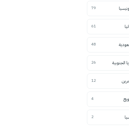
ونيسيا
79
نيا
61
عودية
48
ا الجنوبية
26
حرين
12
ويج
4
يا
2