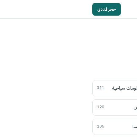
حجز فنادق
ومات سياحية
311
ن
120
سا
106