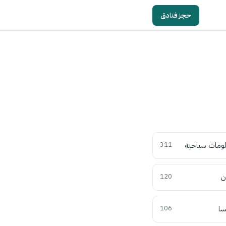
حجز فنادق
ومات سياحية
311
ن
120
سا
106