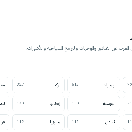
العرب عن الفنادق والوجهات والبرامج السياحية والتأشيرات.
70
الإمارات
613
تركيا
327
معل
21
البوسنة
158
إيطاليا
138
لند
11
فنادق
113
ماليزيا
112
فرن