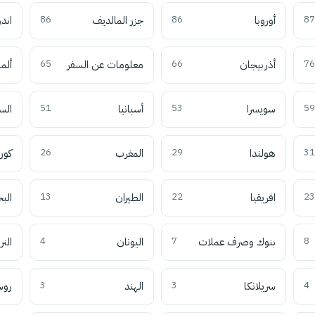
87
أوروبا
86
جزر المالديف
86
اند
76
أذربيجان
66
معلومات عن السفر
65
ألما
59
سويسرا
53
أسبانيا
51
الس
31
هولندا
29
المغرب
26
كوري
23
افريقيا
22
الطيران
13
الب
8
بنوك وصرف عملات
7
اليونان
4
النر
4
سريلانكا
3
الهند
3
روس