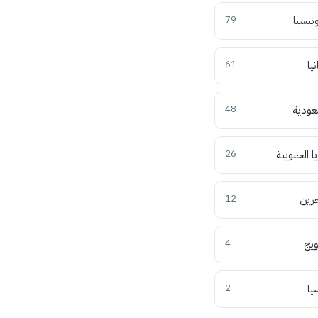
ونيسيا
79
نيا
61
عودية
48
ا الجنوبية
26
حرين
12
ويج
4
يا
2