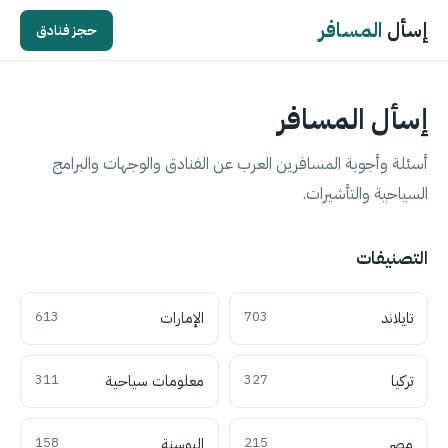
إسأل
المسافر
حجز فنادق
إسأل المسافر
أسئلة وأجوبة المسافرين العرب عن الفنادق والوجهات والبرامج
السياحية والتأشيرات.
التصنيفات
تايلاند
703
الإمارات
613
تركيا
327
معلومات سياحية
311
مصر
215
البوسنة
158