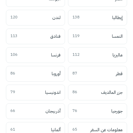
إيطاليا
138
لندن
120
النمسا
119
فنادق
113
ماليزيا
112
فرنسا
106
قطر
87
أوروبا
86
جزر المالديف
86
اندونيسيا
79
جورجيا
76
أذربيجان
66
معلومات عن السفر
65
ألمانيا
61