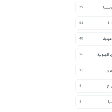
ونيسيا
79
نيا
61
عودية
48
ا الجنوبية
26
حرين
12
ويج
4
يا
2