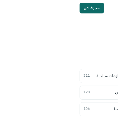
حجز فنادق
ومات سياحية
311
ن
120
سا
106