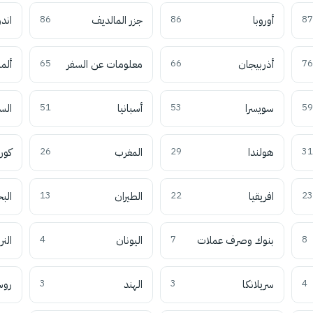
87
أوروبا
86
جزر المالديف
86
اند
76
أذربيجان
66
معلومات عن السفر
65
ألما
59
سويسرا
53
أسبانيا
51
الس
31
هولندا
29
المغرب
26
كوري
23
افريقيا
22
الطيران
13
الب
8
بنوك وصرف عملات
7
اليونان
4
النر
4
سريلانكا
3
الهند
3
روس