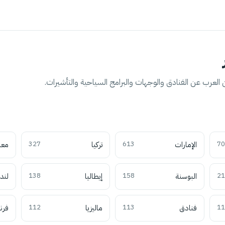
العرب عن الفنادق والوجهات والبرامج السياحية والتأشيرات.
70
الإمارات
613
تركيا
327
معل
21
البوسنة
158
إيطاليا
138
لند
11
فنادق
113
ماليزيا
112
فرن