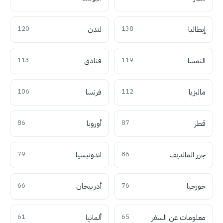
إيطاليا
138
لندن
120
النمسا
119
فنادق
113
ماليزيا
112
فرنسا
106
قطر
87
أوروبا
86
جزر المالديف
86
اندونيسيا
79
جورجيا
76
أذربيجان
66
معلومات عن السفر
65
ألمانيا
61