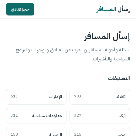
إسأل
المسافر
حجز فنادق
إسأل المسافر
أسئلة وأجوبة المسافرين العرب عن الفنادق والوجهات والبرامج
السياحية والتأشيرات.
التصنيفات
تايلاند
703
الإمارات
613
تركيا
327
معلومات سياحية
311
مصر
215
البوسنة
158