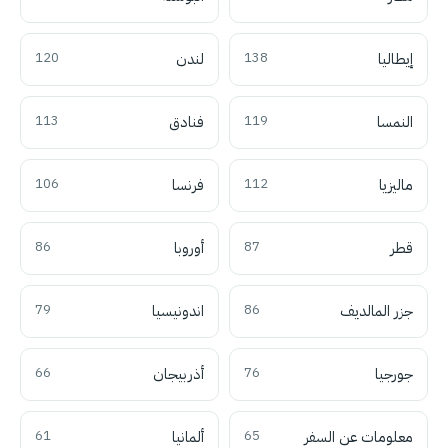
إيطاليا
138
لندن
120
النمسا
119
فنادق
113
ماليزيا
112
فرنسا
106
قطر
87
أوروبا
86
جزر المالديف
86
اندونيسيا
79
جورجيا
76
أذربيجان
66
معلومات عن السفر
65
ألمانيا
61