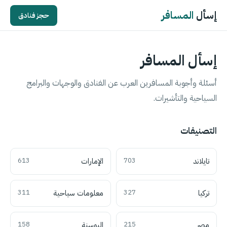
إسأل
المسافر
حجز فنادق
إسأل المسافر
أسئلة وأجوبة المسافرين العرب عن الفنادق والوجهات والبرامج
السياحية والتأشيرات.
التصنيفات
تايلاند
703
الإمارات
613
تركيا
327
معلومات سياحية
311
مصر
215
البوسنة
158