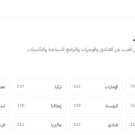
العرب عن الفنادق والوجهات والبرامج السياحية والتأشيرات.
70
الإمارات
613
تركيا
327
معل
21
البوسنة
158
إيطاليا
138
لند
11
فنادق
113
ماليزيا
112
فرن