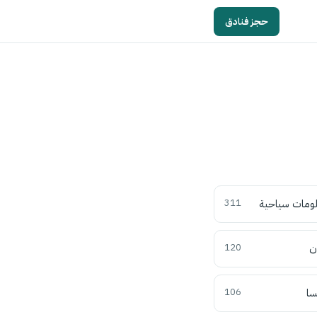
حجز فنادق
ومات سياحية
311
ن
120
سا
106