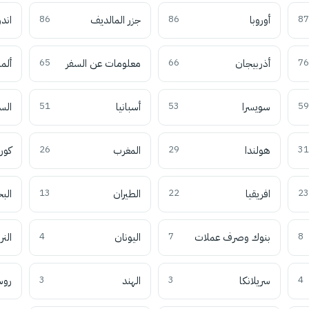
87
أوروبا
86
جزر المالديف
86
اند
76
أذربيجان
66
معلومات عن السفر
65
ألما
59
سويسرا
53
أسبانيا
51
الس
31
هولندا
29
المغرب
26
كوري
23
افريقيا
22
الطيران
13
الب
8
بنوك وصرف عملات
7
اليونان
4
النر
4
سريلانكا
3
الهند
3
روس