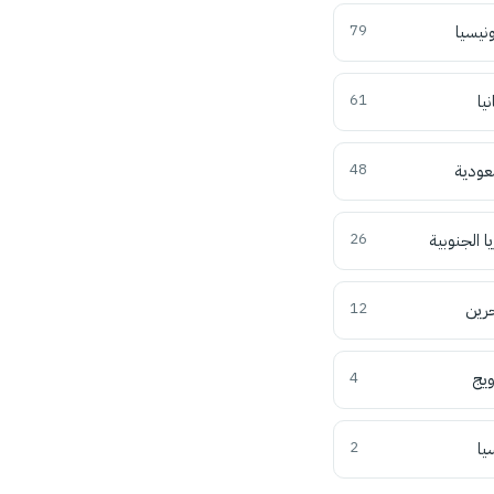
ونيسيا
79
نيا
61
عودية
48
ا الجنوبية
26
حرين
12
ويج
4
يا
2