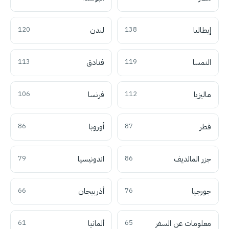
إيطاليا
138
لندن
120
النمسا
119
فنادق
113
ماليزيا
112
فرنسا
106
قطر
87
أوروبا
86
جزر المالديف
86
اندونيسيا
79
جورجيا
76
أذربيجان
66
معلومات عن السفر
65
ألمانيا
61