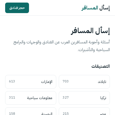
إسأل
المسافر
حجز فنادق
إسأل المسافر
أسئلة وأجوبة المسافرين العرب عن الفنادق والوجهات والبرامج
السياحية والتأشيرات.
التصنيفات
تايلاند
703
الإمارات
613
تركيا
327
معلومات سياحية
311
مصر
215
البوسنة
158