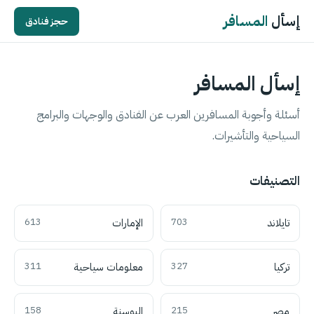
إسأل
المسافر
حجز فنادق
إسأل المسافر
أسئلة وأجوبة المسافرين العرب عن الفنادق والوجهات والبرامج
السياحية والتأشيرات.
التصنيفات
تايلاند
703
الإمارات
613
تركيا
327
معلومات سياحية
311
مصر
215
البوسنة
158