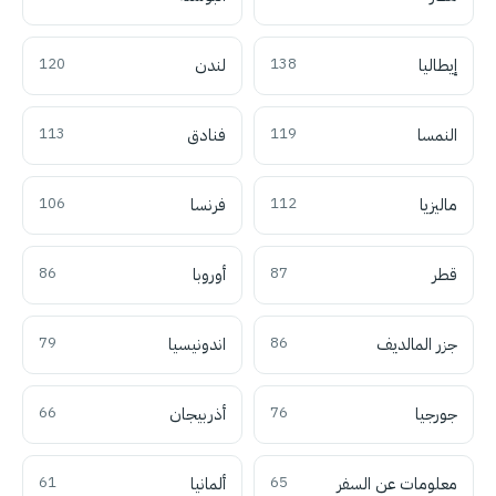
إيطاليا
138
لندن
120
النمسا
119
فنادق
113
ماليزيا
112
فرنسا
106
قطر
87
أوروبا
86
جزر المالديف
86
اندونيسيا
79
جورجيا
76
أذربيجان
66
معلومات عن السفر
65
ألمانيا
61