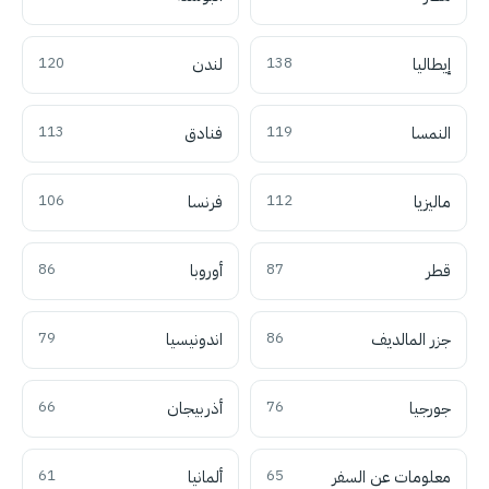
إيطاليا
138
لندن
120
النمسا
119
فنادق
113
ماليزيا
112
فرنسا
106
قطر
87
أوروبا
86
جزر المالديف
86
اندونيسيا
79
جورجيا
76
أذربيجان
66
معلومات عن السفر
65
ألمانيا
61