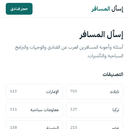
إسأل
المسافر
حجز فنادق
إسأل المسافر
أسئلة وأجوبة المسافرين العرب عن الفنادق والوجهات والبرامج
السياحية والتأشيرات.
التصنيفات
تايلاند
703
الإمارات
613
تركيا
327
معلومات سياحية
311
مصر
215
البوسنة
158