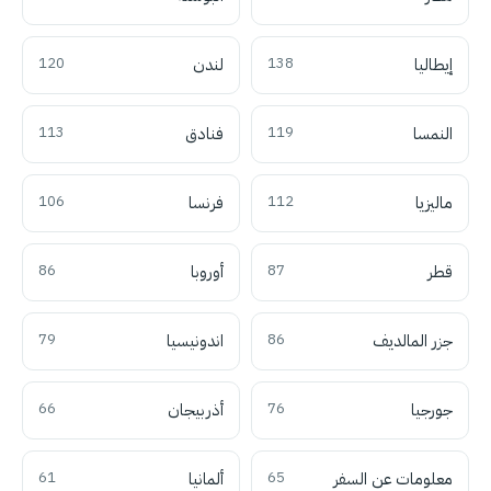
إيطاليا
138
لندن
120
النمسا
119
فنادق
113
ماليزيا
112
فرنسا
106
قطر
87
أوروبا
86
جزر المالديف
86
اندونيسيا
79
جورجيا
76
أذربيجان
66
معلومات عن السفر
65
ألمانيا
61