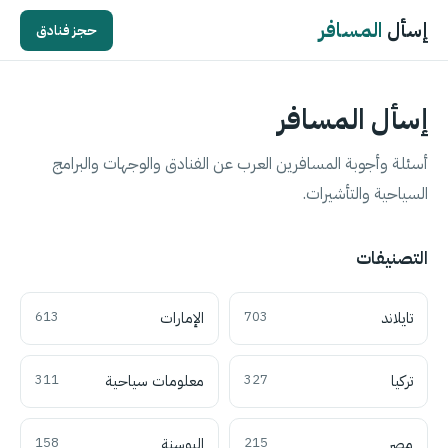
إسأل
المسافر
حجز فنادق
إسأل المسافر
أسئلة وأجوبة المسافرين العرب عن الفنادق والوجهات والبرامج
السياحية والتأشيرات.
التصنيفات
تايلاند
703
الإمارات
613
تركيا
327
معلومات سياحية
311
مصر
215
البوسنة
158