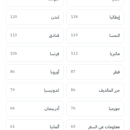
إيطاليا
138
لندن
120
النمسا
119
فنادق
113
ماليزيا
112
فرنسا
106
قطر
87
أوروبا
86
جزر المالديف
86
اندونيسيا
79
جورجيا
76
أذربيجان
66
معلومات عن السفر
65
ألمانيا
61