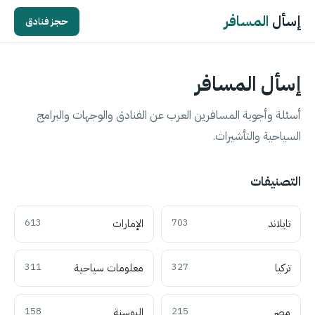
إسأل
المسافر
حجز فنادق
إسأل المسافر
أسئلة وأجوبة المسافرين العرب عن الفنادق والوجهات والبرامج
السياحية والتأشيرات.
التصنيفات
تايلاند
703
الإمارات
613
تركيا
327
معلومات سياحية
311
مصر
215
البوسنة
158